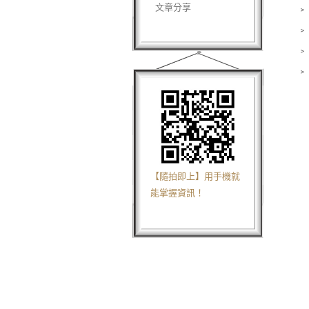
文章分享
﹥
﹥
﹥
﹥
【隨拍即上】用手機就
能掌握資訊！