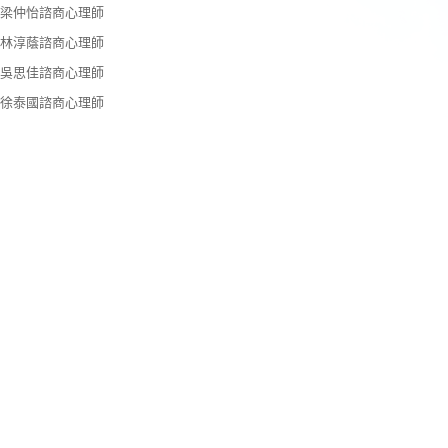
梁仲怡諮商心理師
林淳蔭諮商心理師
吳思佳諮商心理師
徐泰國諮商心理師